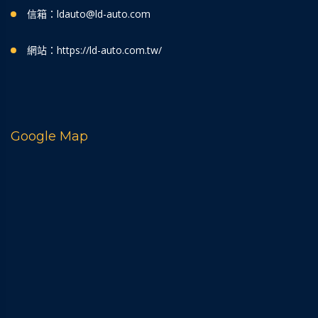
信箱：ldauto@ld-auto.com
網站：https://ld-auto.com.tw/
Google Map