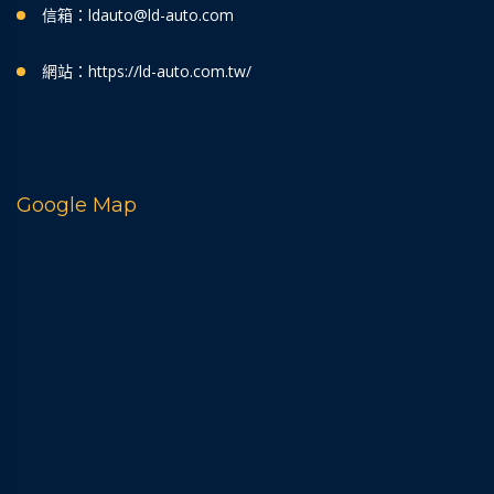
信箱：ldauto@ld-auto.com
網站：https://ld-auto.com.tw/
Google Map